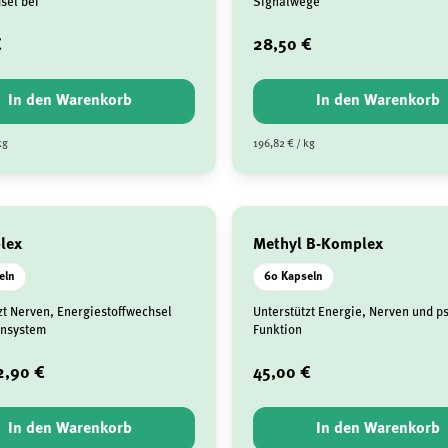
sel bei
Signalwege
€
28,50 €
In den Warenkorb
In den Warenkorb
kg
196,82 € / kg
lex
Methyl B-Komplex
eln
60 Kapseln
zt Nerven, Energiestoffwechsel
Unterstützt Energie, Nerven und p
nsystem
Funktion
2,90 €
45,00 €
In den Warenkorb
In den Warenkorb