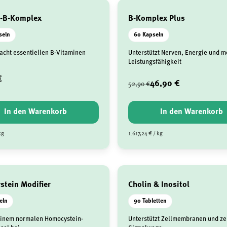
n-B-Komplex
B-Komplex Plus
seln
60 Kapseln
 acht essentiellen B-Vitaminen
Unterstützt Nerven, Energie und m
Leistungsfähigkeit
€
46,90 €
52,90 €
In den Warenkorb
In den Warenkorb
kg
1.617,24 € / kg
tein Modifier
Cholin & Inositol
eln
90 Tabletten
einem normalen Homocystein-
Unterstützt Zellmembranen und ze