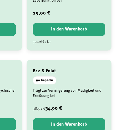
Leberfunktion bei
29,90 €
In den Warenkorb
351,76 € / kg
B12 & Folat
90 Kapseln
sychische
Trägt zur Verringerung von Müdigkeit und
Ermüdung bei
34,90 €
38,91 €
In den Warenkorb