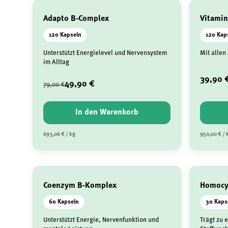
Adapto B-Complex
Vitami
120 Kapseln
120 Kap
Unterstützt Energielevel und Nervensystem
Mit allen
im Alltag
39,90 
49,90 €
79,00 €
In den Warenkorb
693,06 € / kg
950,00 € / 
Coenzym B-Komplex
Homocys
60 Kapseln
30 Kaps
Unterstützt Energie, Nervenfunktion und
Trägt zu 