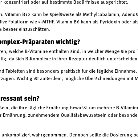
 konzentriert oder auf bestimmte Bedürfnisse ausgerichtet.
n. Vitamin B12 kann beispielsweise als Methylcobalamin, Adenos
ktive Folatform wie 5-MTHF. Vitamin B6 kann als Pyridoxin oder a
s besser einzuschätzen.
omplex-Präparaten wichtig?
eren, welche B-Vitamine enthalten sind, in welcher Menge sie pr
tig, da sich B-Komplexe in ihrer Rezeptur deutlich unterscheide
n und Tabletten sind besonders praktisch für die tägliche Einnahm
vorzugen. Wichtig ist außerdem, mögliche Überschneidungen mit
eressant sein?
 sein, die ihre tägliche Ernährung bewusst um mehrere B-Vitam
er Ernährung, zunehmendem Qualitätsbewusstsein oder besondere
ls unkompliziert wahrgenommen. Dennoch sollte die Dosierung be