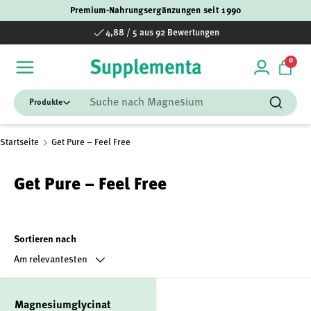
Premium-Nahrungsergänzungen seit 1990
Direkt zum Inhalt
4,88 / 5 aus 92 Bewertungen
0 Art
0
Einloggen
Einka
Suchen
Suchen
Startseite
Get Pure – Feel Free
Get Pure – Feel Free
Sortieren nach
Am relevantesten
Magnesiumglycinat