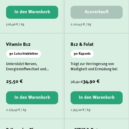
In den Warenkorb
Ausverkauft
526,46 € / kg
2.210,43 € / kg
Vitamin B12
B12 & Folat
90 Lutschtabletten
90 Kapseln
Unterstützt Nerven,
Trägt zur Verringerung von
Energiestoffwechsel und
Müdigkeit und Ermüdung bei
Immunsystem
25,50 €
34,90 €
38,91 €
In den Warenkorb
In den Warenkorb
2.179,49 € / kg
1.745,00 € / kg