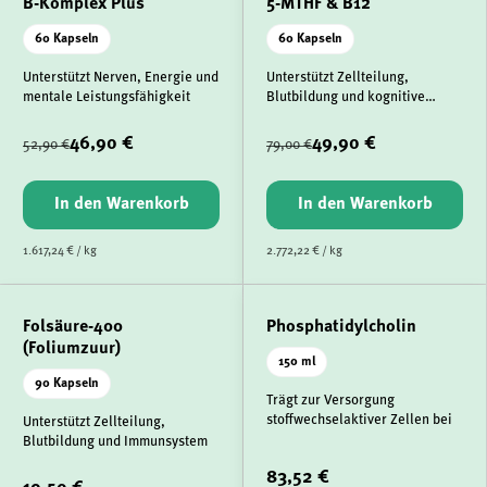
B-Komplex Plus
5-MTHF & B12
60 Kapseln
60 Kapseln
Unterstützt Nerven, Energie und
Unterstützt Zellteilung,
mentale Leistungsfähigkeit
Blutbildung und kognitive
Leistung
46,90 €
49,90 €
52,90 €
79,00 €
In den Warenkorb
In den Warenkorb
1.617,24 € / kg
2.772,22 € / kg
Folsäure-400
Phosphatidylcholin
(Foliumzuur)
150 ml
90 Kapseln
Trägt zur Versorgung
stoffwechselaktiver Zellen bei
Unterstützt Zellteilung,
Blutbildung und Immunsystem
83,52 €