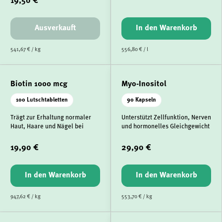
19,50 €
Ausverkauft
In den Warenkorb
541,67 € / kg
556,80 € / l
Biotin 1000 mcg
Myo-Inositol
100 Lutschtabletten
90 Kapseln
Trägt zur Erhaltung normaler
Unterstützt Zellfunktion, Nerven
Haut, Haare und Nägel bei
und hormonelles Gleichgewicht
19,90 €
29,90 €
In den Warenkorb
In den Warenkorb
947,62 € / kg
553,70 € / kg