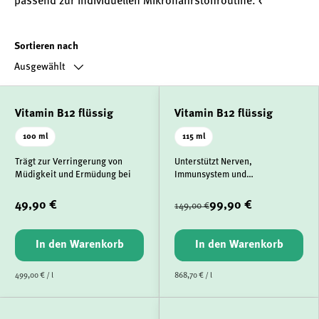
passend zur individuellen Mikronährstoffroutine. <
Sortieren nach
Ausgewählt
Vitamin B12 flüssig
Vitamin B12 flüssig
100 ml
115 ml
Trägt zur Verringerung von
Unterstützt Nerven,
Müdigkeit und Ermüdung bei
Immunsystem und
Energiehaushalt
49,90 €
99,90 €
149,00 €
In den Warenkorb
In den Warenkorb
499,00 € / l
868,70 € / l