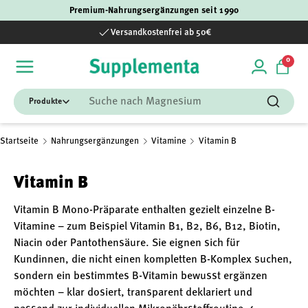
Premium-Nahrungsergänzungen seit 1990
Direkt zum Inhalt
Versandkostenfrei ab 50€
0 Art
0
Einloggen
Einka
Suchen
Suchen
Startseite
Nahrungsergänzungen
Vitamine
Vitamin B
Vitamin B
Vitamin B Mono-Präparate enthalten gezielt einzelne B-
Vitamine – zum Beispiel Vitamin B1, B2, B6, B12, Biotin,
Niacin oder Pantothensäure. Sie eignen sich für
Kundinnen, die nicht einen kompletten B-Komplex suchen,
sondern ein bestimmtes B-Vitamin bewusst ergänzen
möchten – klar dosiert, transparent deklariert und