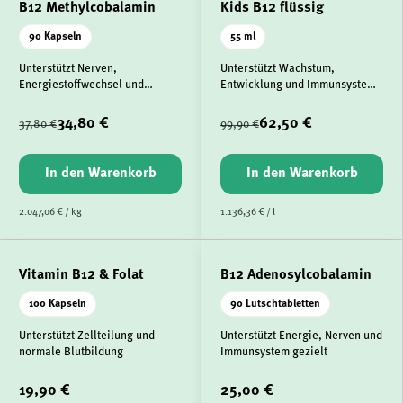
B12 Methylcobalamin
Kids B12 flüssig
90 Kapseln
55 ml
Unterstützt Nerven,
Unterstützt Wachstum,
Energiestoffwechsel und
Entwicklung und Immunsystem
Immunsystem
von Kindern
34,80 €
62,50 €
37,80 €
99,90 €
In den Warenkorb
In den Warenkorb
2.047,06 € / kg
1.136,36 € / l
Vitamin B12 & Folat
B12 Adenosylcobalamin
100 Kapseln
90 Lutschtabletten
Unterstützt Zellteilung und
Unterstützt Energie, Nerven und
normale Blutbildung
Immunsystem gezielt
19,90 €
25,00 €