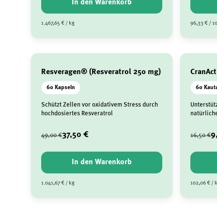
In den Warenkorb
1.467,65 € / kg
96,33 € / 1
Resveragen® (Resveratrol 250 mg)
CranAct
60 Kapseln
60 Kaut
Schützt Zellen vor oxidativem Stress durch
Unterstüt
hochdosiertes Resveratrol
natürlich
37,50 €
9
49,00 €
16,50 €
In den Warenkorb
1.041,67 € / kg
102,06 € / 