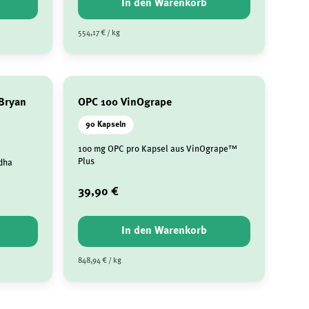
In den Warenkorb
554,17 € / kg
Bryan
OPC 100 VinOgrape
90 Kapseln
100 mg OPC pro Kapsel aus VinOgrape™
Plus
dha
39,90 €
In den Warenkorb
848,94 € / kg