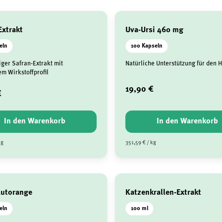
Extrakt
Uva-Ursi 460 mg
eln
100 Kapseln
ger Safran-Extrakt mit
Natürliche Unterstützung für den 
em Wirkstoffprofil
19,90 €
€
In den Warenkorb
In den Warenkorb
kg
351,59 € / kg
lutorange
Katzenkrallen-Extrakt
eln
100 ml