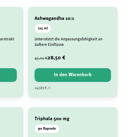
Ashwagandha 10:1
115 ml
Harntrakt
Unterstützt die Anpassungsfähigkeit an
äußere Einflüsse
28,50 €
45,01 €
In den Warenkorb
247,83 € / l
Triphala 500 mg
90 Kapseln