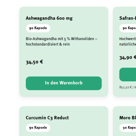
Ashwagandha 600 mg
Safran-
90 Kapseln
90 Kaps
Bio-Ashwagandha mit 5 % Withanoliden –
Hochwerti
hochstandardisiert & rein
natürlich
34,90 
34,50 €
In den Warenkorb
851,22 € / 
Curcumin C3 Reduct
Moro B
90 Kapseln
30 Kaps