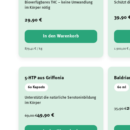
Bioverfügbares THC – keine Umwandlung
Schützt d
im Körper nötig
39,90 
29,90 €
In den Warenkorb
879,41 € / kg
1.900,00 € 
5-HTP aus Griffonia
Baldria
60 Kapseln
60 ml
Unterstützt die natürliche Serotoninbildung
im Körper
2
35,90 €
49,90 €
69,00 €