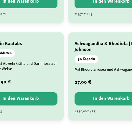
In den Warenkorb
In den Warenkorb
00 ml
745,70 € / kg
in Kautabs
Ashwagandha & Rhodiola | 
Johnson
abletten
30 Kapseln
zt Abwehrkräfte und Darmflora auf
e Weise
Mit Rhodiola rosea und Ashwagan
,90 €
27,90 €
In den Warenkorb
In den Warenkorb
kg
1.550,00 € / kg