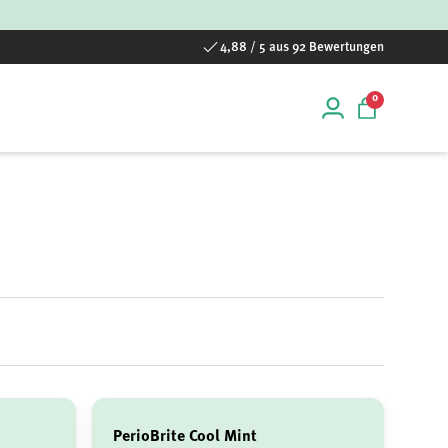
4,88 / 5 aus 92 Bewertungen
0 Artikel
0
Einloggen
Einkaufstas
PerioBrite Cool Mint