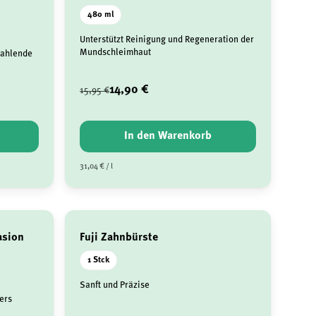
480 ml
Unterstützt Reinigung und Regeneration der
Mundschleimhaut
trahlende
14,90 €
15,95 €
In den Warenkorb
31,04 € / l
asion
Fuji Zahnbürste
1 Stck
Sanft und Präzise
ers