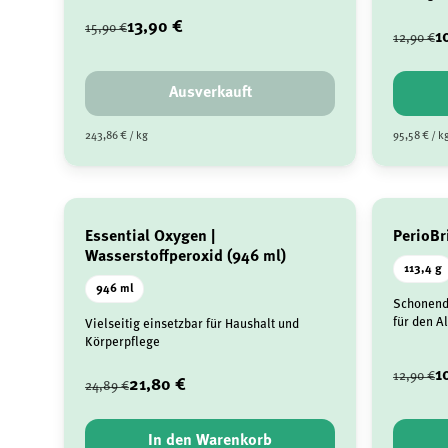
13,90 €
15,90 €
1
12,90 €
Ausverkauft
243,86 € / kg
95,58 € / k
Essential Oxygen |
PerioBr
Wasserstoffperoxid (946 ml)
113,4 g
946 ml
Schonend
für den Al
Vielseitig einsetzbar für Haushalt und
Körperpflege
1
12,90 €
21,80 €
24,89 €
In den Warenkorb