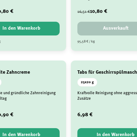
0,80 €
10,80 €
16,51 €
In den Warenkorb
Ausverkauft
g
95,58 € / kg
ite Zahncreme
Tabs für Geschirrspülmasc
25x20 g
e und gründliche Zahnreinigung
Kraftvolle Reinigung ohne aggress
ltag
Zusätze
0,90 €
6,98 €
In den Warenkorb
In den Warenkorb