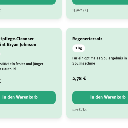
g
13,96 € / kg
tpflege-Cleanser
Regeneriersalz
rint Bryan Johnson
2 kg
Für ein optimales Spülergebnis in
Spülmaschine
stützt ein fester und jünger
 Hautbild
2,78 €
€
In den Warenkorb
In den Warenkorb
1,39 € / kg