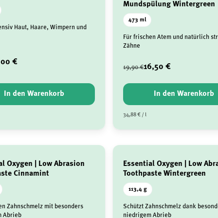
Mundspülung Wintergreen
473 ml
tensiv Haut, Haare, Wimpern und
Für frischen Atem und natürlich s
Zähne
,00 €
16,50 €
19,90 €
In den Warenkorb
In den Warenkorb
34,88 € / l
al Oxygen | Low Abrasion
Essential Oxygen | Low Abr
ste Cinnamint
Toothpaste Wintergreen
113,4 g
en Zahnschmelz mit besonders
Schützt Zahnschmelz dank besond
m Abrieb
niedrigem Abrieb