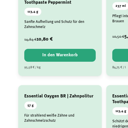
Toothpaste Peppermint
237 ml
113,4 g
Pflegt in
Brauen
Sanfte Aufhellung und Schutz für den
Zahnschmelz
5
10,50 €
10,80 €
14,84 €
In den Warenkorb
95,58 € / kg
84,75 € / l
Essential Oxygen BR | Zahnpolitur
Essenti
Toothpa
57 g
113,4 g
Für strahlend weiße Zähne und
Zahnschmelzschutz
Schützt d
niedrige