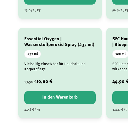
23,04 € / kg
96,46 € / k
Essential Oxygen |
SFC Hau
Wasserstoffperoxid Spray (237 ml)
| Bluep
237 ml
120 ml
Vielseitig einsetzbar für Haushalt und
SFC unter
Körperpflege
wirkendes
10,80 €
44,90 
13,90 €
In den Warenkorb
47,58 € / kg
374,17 € / l