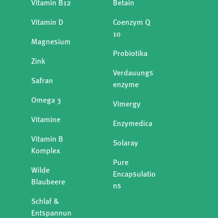
Vitamin B12
Betain
Vitamin D
Coenzym Q
10
Magnesium
Probiotika
Zink
Verdauungs
Safran
enzyme
Omega 3
Vimergy
Vitamine
Enzymedica
Vitamin B
Solaray
Komplex
Pure
Wilde
Encapsulatio
Blaubeere
ns
Schlaf &
Entspannun