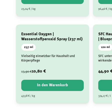
23,04 € / kg
96,46 € / k
Essential Oxygen |
SFC Hau
Wasserstoffperoxid Spray (237 ml)
| Bluep
237 ml
120 ml
Vielseitig einsetzbar für Haushalt und
SFC unter
Körperpflege
wirkendes
10,80 €
44,90 
13,90 €
In den Warenkorb
47,58 € / kg
374,17 € / l