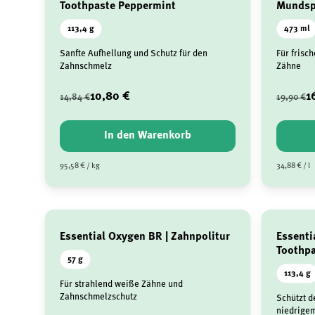
Toothpaste Peppermint
Mundsp
113,4 g
473 ml
Sanfte Aufhellung und Schutz für den
Für frisc
Zahnschmelz
Zähne
10,80 €
1
14,84 €
19,90 €
In den Warenkorb
95,58 € / kg
34,88 € / l
Essential Oxygen BR | Zahnpolitur
Essenti
Toothpa
57 g
113,4 g
Für strahlend weiße Zähne und
Zahnschmelzschutz
Schützt d
niedrige