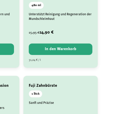
480 ml
ern und
Unterstützt Reinigung und Regeneration der
Mundschleimhaut
14,90 €
15,95 €
In den Warenkorb
31,04 € / l
asion
Fuji Zahnbürste
1 Stck
Sanft und Präzise
ers