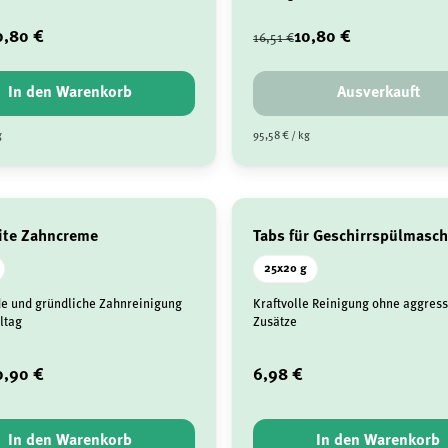
0,80 €
10,80 €
16,51 €
In den Warenkorb
Ausverkauft
g
95,58 € / kg
ite Zahncreme
Tabs für Geschirrspülmasc
25x20 g
e und gründliche Zahnreinigung
Kraftvolle Reinigung ohne aggress
ltag
Zusätze
0,90 €
6,98 €
In den Warenkorb
In den Warenkorb