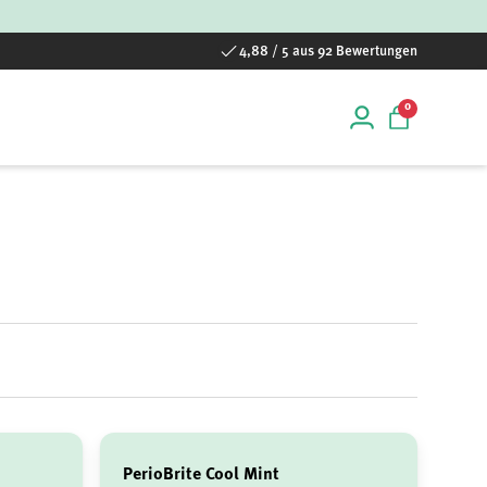
4,88 / 5 aus 92 Bewertungen
0 Artikel
0
Einloggen
Einkaufstas
PerioBrite Cool Mint