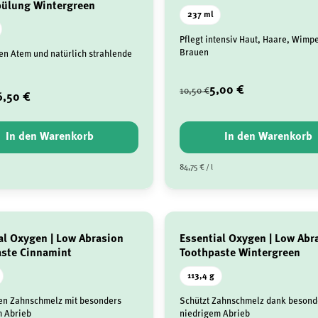
ülung Wintergreen
237 ml
Pflegt intensiv Haut, Haare, Wimp
Brauen
hen Atem und natürlich strahlende
5,00 €
10,50 €
6,50 €
In den Warenkorb
In den Warenkorb
84,75 € / l
al Oxygen | Low Abrasion
Essential Oxygen | Low Abr
ste Cinnamint
Toothpaste Wintergreen
113,4 g
en Zahnschmelz mit besonders
Schützt Zahnschmelz dank besond
m Abrieb
niedrigem Abrieb