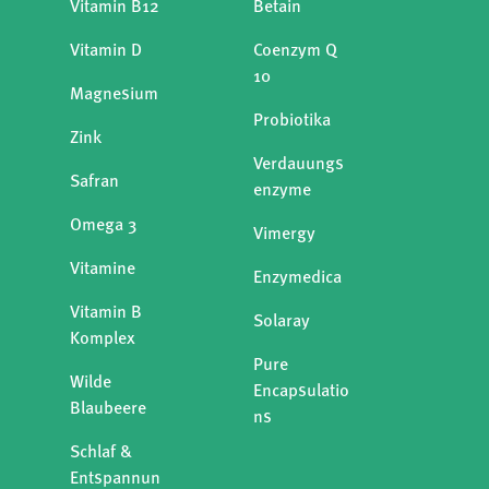
Vitamin B12
Betain
Vitamin D
Coenzym Q
10
Magnesium
Probiotika
Zink
Verdauungs
Safran
enzyme
Omega 3
Vimergy
Vitamine
Enzymedica
Vitamin B
Solaray
Komplex
Pure
Wilde
Encapsulatio
Blaubeere
ns
Schlaf &
Entspannun