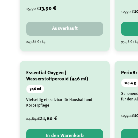
13,90 €
15,90 €
1
12,90 €
Ausverkauft
243,86 € / kg
95,58 € / k
Essential Oxygen |
PerioBr
Wasserstoffperoxid (946 ml)
113,4 g
946 ml
Schonend
für den Al
Vielseitig einsetzbar für Haushalt und
Körperpflege
1
12,90 €
21,80 €
24,89 €
In den Warenkorb