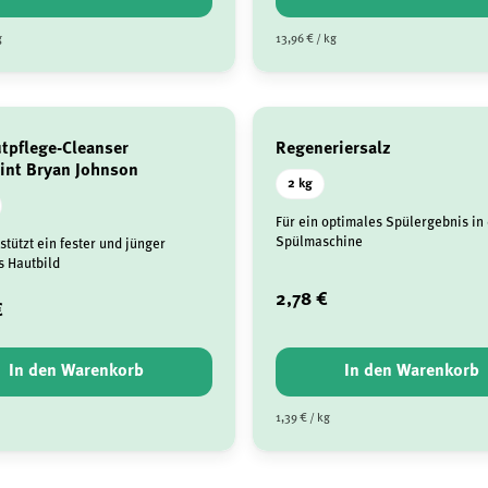
g
13,96 € / kg
tpflege-Cleanser
Regeneriersalz
rint Bryan Johnson
2 kg
Für ein optimales Spülergebnis in
Spülmaschine
stützt ein fester und jünger
 Hautbild
2,78 €
€
In den Warenkorb
In den Warenkorb
1,39 € / kg